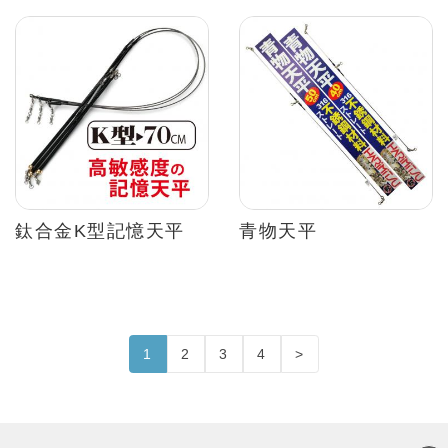
鈦合金K型記憶天平
青物天平
1
2
3
4
>