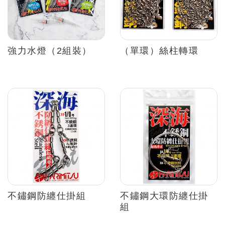
強力水燈（2組裝）
（單環）絲柱轉環
不鏽鋼防纏仕掛組
不鏽鋼大環防纏仕掛
組