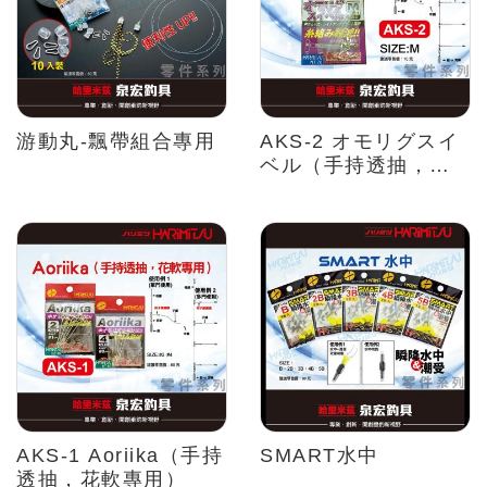
游動丸-飄帶組合專用
AKS-2 オモリグスイ
ベル（手持透抽，花
軟專用）
AKS-1 Aoriika（手持
SMART水中
透抽，花軟專用）