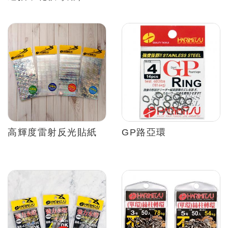
高輝度雷射反光貼紙
GP路亞環