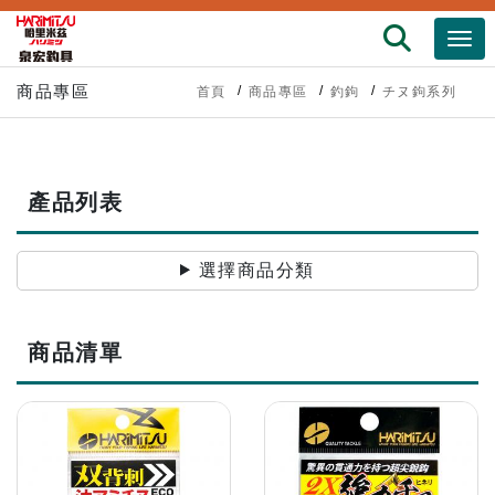
商品專區
首頁
商品專區
釣鉤
チヌ鉤系列
產品列表
選擇商品分類
商品清單