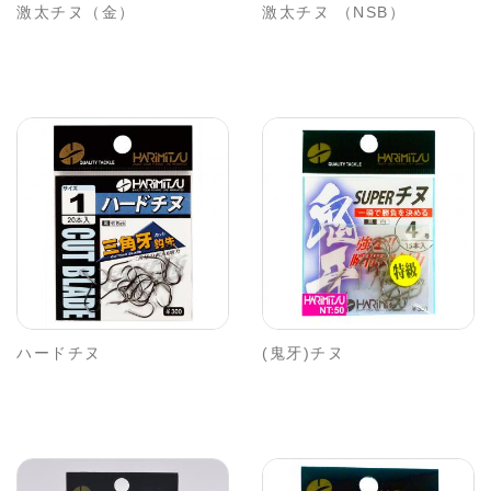
激太チヌ（金）
激太チヌ （NSB）
ハードチヌ
(鬼牙)チヌ