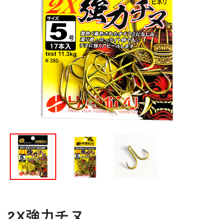
2X強力チヌ