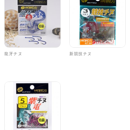
龍牙チヌ
新競技チヌ