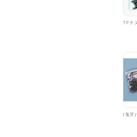
TFチ
(鬼牙