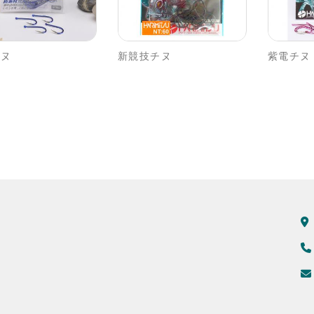
チヌ
新競技チヌ
紫電チヌ