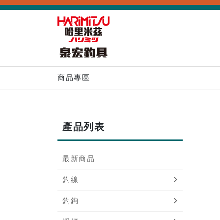
商品專區
產品列表
最新商品
釣線
釣鉤