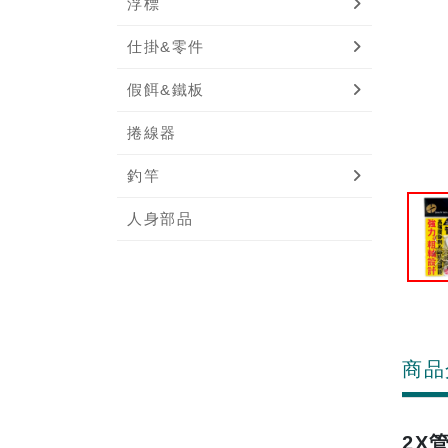
浮標
仕掛&零件
假餌&鐵板
捲線器
釣竿
人身部品
商品
2X